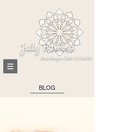
Jully Barbosa
Psicóloga CRP-15/3459
BLOG